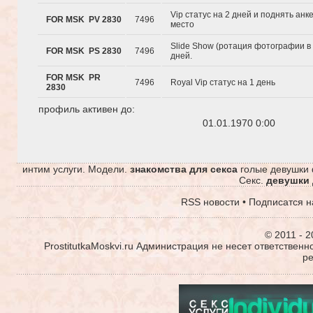
Vip статус на 2 дней и поднять анк
FOR MSK PV 2830
7496
место
Slide Show (ротация фотографии в 
FOR MSK PS 2830
7496
дней.
FOR MSK PR
7496
Royal Vip статус на 1 день
2830
профиль активен до:
01.01.1970 0:00
интим услуги. Модели.
знакомства для секса
голые девушки 
Секс.
девушки 
RSS новости
•
Подписатся н
© 2011 - 2
ProstitutkaMoskvi.ru Администрация не несет ответствен
р