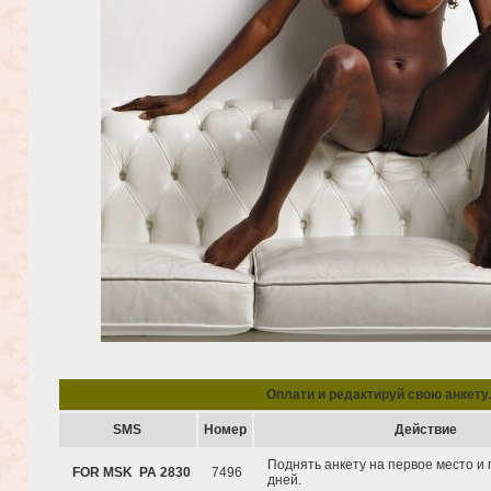
Oплати и редактируй свою анкету.
SMS
Hомер
Действие
Поднять анкету на первое место и 
FOR MSK PA 2830
7496
дней.