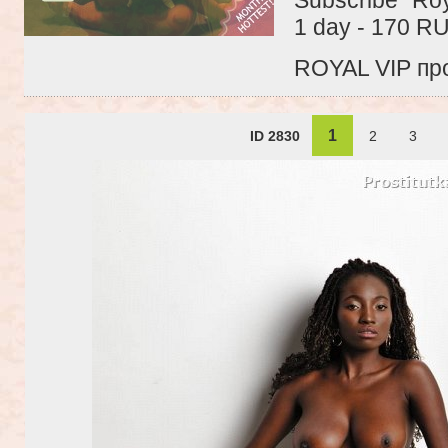
1 day - 170 R
ROYAL VIP про
1
ID 2830
2
3