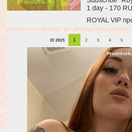
1 day - 170 R
ROYAL VIP про
1
ID 2825
2
3
4
5