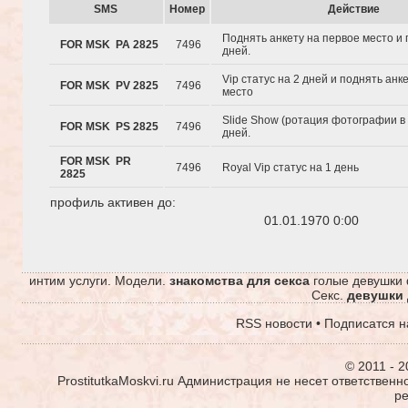
SMS
Hомер
Действие
Поднять анкету на первое место и 
FOR MSK PA 2825
7496
дней.
Vip статус на 2 дней и поднять анк
FOR MSK PV 2825
7496
место
Slide Show (ротация фотографии в 
FOR MSK PS 2825
7496
дней.
FOR MSK PR
7496
Royal Vip статус на 1 день
2825
профиль активен до:
01.01.1970 0:00
интим услуги. Модели.
знакомства для секса
голые девушки 
Секс.
девушки 
RSS новости
•
Подписатся н
© 2011 - 2
ProstitutkaMoskvi.ru Администрация не несет ответствен
р