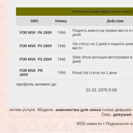
Oплати и редактируй свою анкету.
SMS
Hомер
Действие
Поднять анкету на первое место и 
FOR MSK PA 2809
7496
дней.
Vip статус на 2 дней и поднять анк
FOR MSK PV 2809
7496
место
Slide Show (ротация фотографии в 
FOR MSK PS 2809
7496
дней.
FOR MSK PR
7496
Royal Vip статус на 1 день
2809
профиль активен до:
01.01.1970 0:00
интим услуги. Модели.
знакомства для секса
голые девушки 
Секс.
девушки 
RSS новости
•
Подписатся н