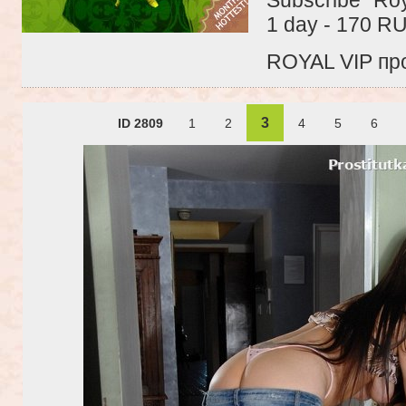
1 day - 170 R
ROYAL VIP про
3
ID 2809
1
2
4
5
6