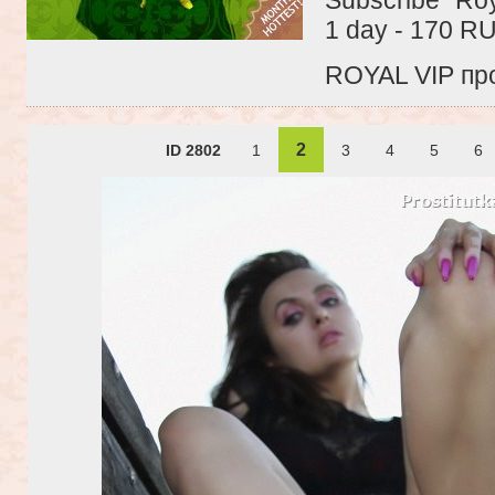
1 day - 170 R
ROYAL VIP про
2
ID 2802
1
3
4
5
6