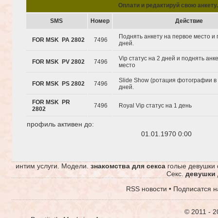
Oплати и редактируй свою анкету.
SMS
Hомер
Действие
Поднять анкету на первое место и 
FOR MSK PA 2802
7496
дней.
Vip статус на 2 дней и поднять анк
FOR MSK PV 2802
7496
место
Slide Show (ротация фотографии в 
FOR MSK PS 2802
7496
дней.
FOR MSK PR
7496
Royal Vip статус на 1 день
2802
профиль активен до:
01.01.1970 0:00
интим услуги. Модели.
знакомства для секса
голые девушки 
Секс.
девушки 
RSS новости
•
Подписатся н
© 2011 - 2