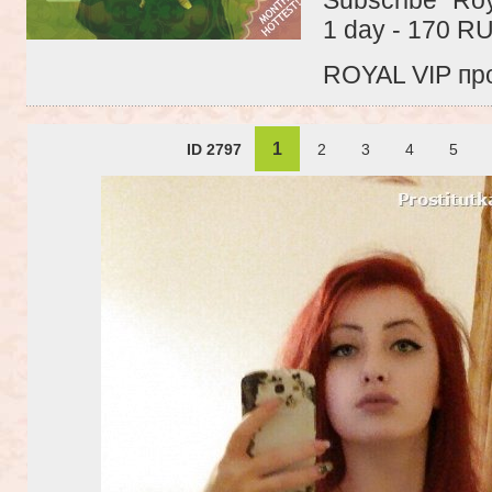
1 day - 170 R
ROYAL VIP про
1
ID 2797
2
3
4
5