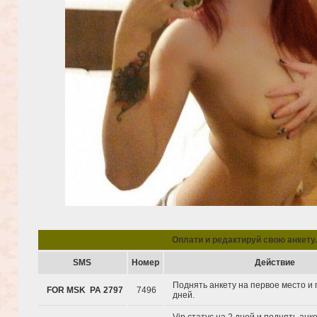
Oплати и редактируй свою анкету.
SMS
Hомер
Действие
Поднять анкету на первое место и 
FOR MSK PA 2797
7496
дней.