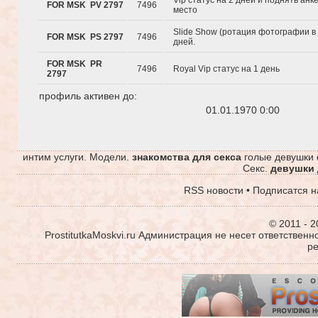
Vip статус на 2 дней и поднять анк
FOR MSK PV 2797
7496
место
Slide Show (ротация фотографии в 
FOR MSK PS 2797
7496
дней.
FOR MSK PR
7496
Royal Vip статус на 1 день
2797
профиль активен до:
01.01.1970 0:00
интим услуги. Модели.
знакомства для секса
голые девушки 
Секс.
девушки 
RSS новости
•
Подписатся н
© 2011 - 2
ProstitutkaMoskvi.ru Администрация не несет ответствен
р